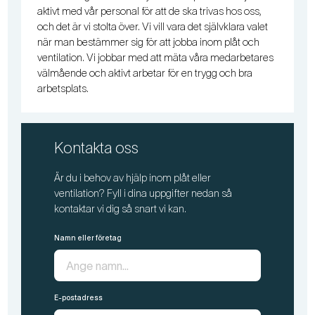
aktivt med vår personal för att de ska trivas hos oss,
och det är vi stolta över. Vi vill vara det självklara valet
när man bestämmer sig för att jobba inom plåt och
ventilation. Vi jobbar med att mäta våra medarbetares
välmående och aktivt arbetar för en trygg och bra
arbetsplats.
Kontakta oss
Är du i behov av hjälp inom plåt eller
ventilation? Fyll i dina uppgifter nedan så
kontaktar vi dig så snart vi kan.
Namn eller företag
E-postadress