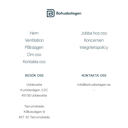
Hem
Jobba hos oss
Ventilation
Koncernen
Plåtslageri
Integritetspolicy
Om oss
Kontakta oss
BESÖK OSS
KONTAKTA OSS
Uddevalla
info@bohusbolagen.se
Kurödsvägen 22C
-
451 55 Uddevalla
Tanumshede
Klåvavägen 9
457 32 Tanumshede